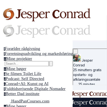
Forældre rådgivning
f
Forretningsudvikling og markedsføring
f
Mine projekter
m
Mine bøger
m
Se filmen Toilet Life
s
Podcast: Self Directed
p
Conrad+AI: Kunst og AI
c
Fuldtidsrejsende Digitale Nomader
f
Better Dad institute
b
HandPanCourses.com
Mine bøger
m