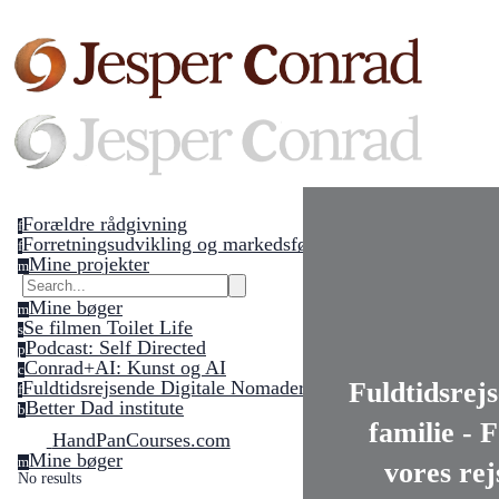
Forældre rådgivning
f
Forretningsudvikling og markedsføring
f
Mine projekter
m
Mine bøger
m
Se filmen Toilet Life
s
Podcast: Self Directed
p
Conrad+AI: Kunst og AI
c
Fuldtidsrejsende Digitale Nomader
Fuldtidsrej
f
Better Dad institute
b
familie - 
HandPanCourses.com
Mine bøger
m
vores rej
No results