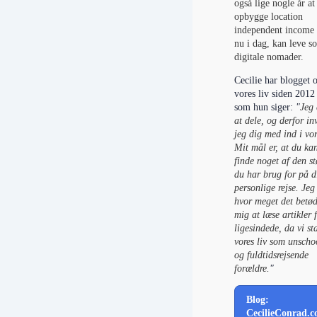
også lige nogle år at
opbygge location
independent income 
nu i dag, kan leve s
digitale nomader.
Cecilie har blogget
vores liv siden 2012
som hun siger:
"
Jeg 
at dele, og derfor inv
jeg dig med ind i vor
Mit mål er, at du ka
finde noget af den st
du har brug for på d
personlige rejse. Jeg
hvor meget det betød
mig at læse artikler 
ligesindede, da vi st
vores liv som unscho
og fuldtidsrejsende
forældre.
"
Blog:
CecilieConrad.