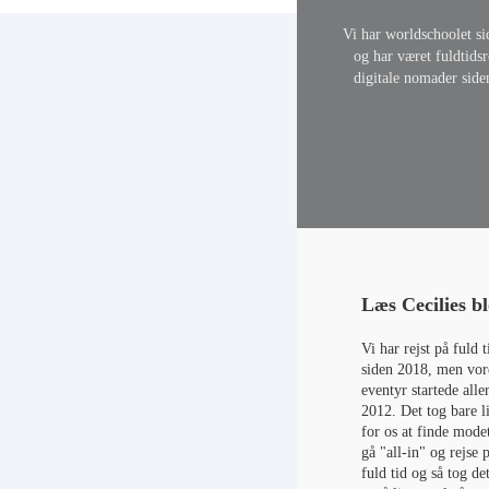
Vi har worldschoolet s
og har været fuldtids
digitale nomader side
Læs Cecilies b
Vi har rejst på fuld t
siden 2018, men vor
eventyr startede alle
2012. Det tog bare li
for os at finde modet
gå "all-in" og rejse 
fuld tid og så tog det