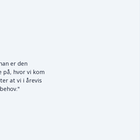
han er den
e på, hvor vi kom
er at vi i årevis
 behov."