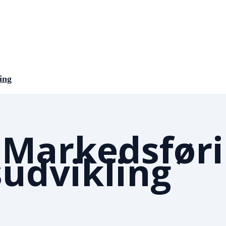
ing
 Markedsføri
sudvikling