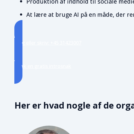
Produktion af indhold til sociale medi
At lære at bruge AI på en måde, der re
Ring eller skriv: +45 31423007
Book en gratis introsnak
Her er hvad nogle af de orga