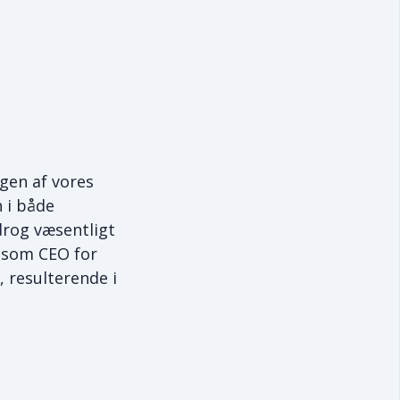
gen af vores
 i både
drog væsentligt
e som CEO for
 resulterende i