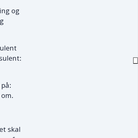
ing og
og
sulent
sulent:
 på:
r om.
et skal