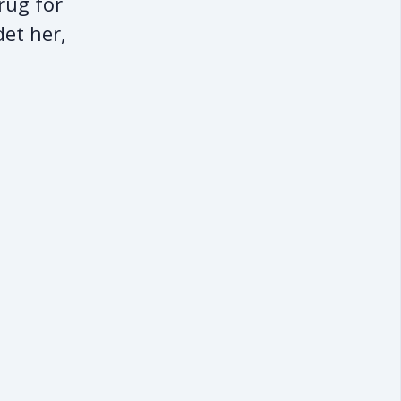
rug for
det her,