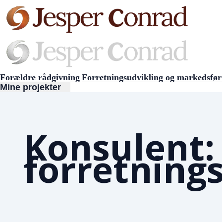
Forældre rådgivning
Forretningsudvikling og markedsfør
Mine projekter
Konsulent:
forretning